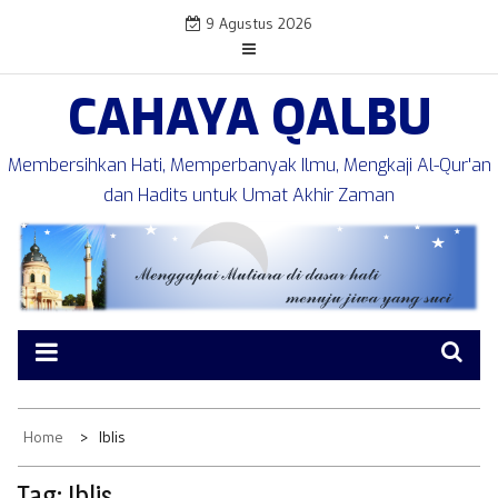
Skip
9 Agustus 2026
to
content
CAHAYA QALBU
Membersihkan Hati, Memperbanyak Ilmu, Mengkaji Al-Qur'an
dan Hadits untuk Umat Akhir Zaman
Home
Iblis
Tag:
Iblis