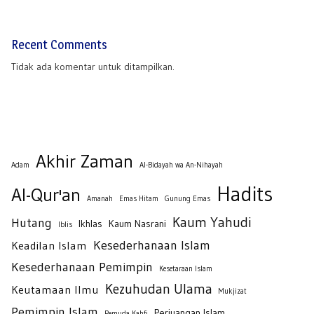
Recent Comments
Tidak ada komentar untuk ditampilkan.
Akhir Zaman
Adam
Al-Bidayah wa An-Nihayah
Hadits
Al-Qur'an
Amanah
Emas Hitam
Gunung Emas
Kaum Yahudi
Hutang
Ikhlas
Kaum Nasrani
Iblis
Kesederhanaan Islam
Keadilan Islam
Kesederhanaan Pemimpin
Kesetaraan Islam
Kezuhudan Ulama
Keutamaan Ilmu
Mukjizat
Pemimpin Islam
Perjuangan Islam
Pemuda Kahfi