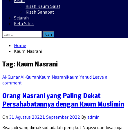
Kisah
Kisah Kaum Salaf
Kisah Sahabat
Sejarah
Peta Situs
Cari
untuk:
Home
Kaum Nasrani
Tag:
Kaum Nasrani
Al-Qur'an
Al-Qur'an
Kaum Nasrani
Kaum Yahudi
Leave a
comment
Orang Nasrani yang Paling Dekat
Persahabatannya dengan Kaum Muslimin
On
31 Agustus 2022
1 September 2022
By
admin
Bisa jadi yang dimaksud adalah pengikut Najasyi dan bisa juga