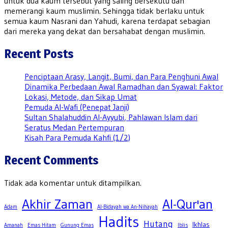
untuk dua kaum tersebut yang saling bersekutu dan
memerangi kaum muslimin. Sehingga tidak berlaku untuk
semua kaum Nasrani dan Yahudi, karena terdapat sebagian
dari mereka yang dekat dan bersahabat dengan muslimin.
Recent Posts
Penciptaan Arasy, Langit, Bumi, dan Para Penghuni Awal
Dinamika Perbedaan Awal Ramadhan dan Syawal: Faktor
Lokasi, Metode, dan Sikap Umat
Pemuda Al-Wafi (Penepat Janji)
Sultan Shalahuddin Al-Ayyubi, Pahlawan Islam dari
Seratus Medan Pertempuran
Kisah Para Pemuda Kahfi (1/2)
Recent Comments
Tidak ada komentar untuk ditampilkan.
Akhir Zaman
Al-Qur'an
Adam
Al-Bidayah wa An-Nihayah
Hadits
Hutang
Ikhlas
Amanah
Emas Hitam
Gunung Emas
Iblis