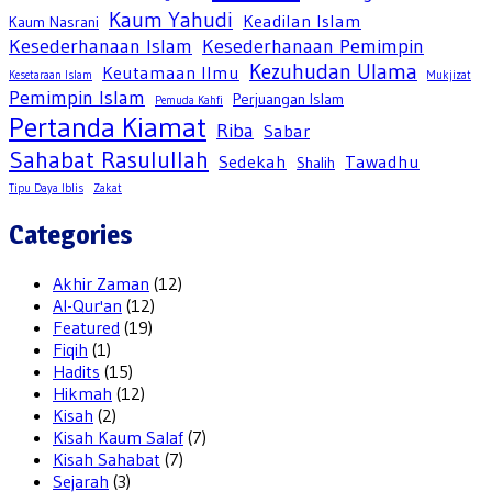
Kaum Yahudi
Keadilan Islam
Kaum Nasrani
Kesederhanaan Islam
Kesederhanaan Pemimpin
Kezuhudan Ulama
Keutamaan Ilmu
Kesetaraan Islam
Mukjizat
Pemimpin Islam
Perjuangan Islam
Pemuda Kahfi
Pertanda Kiamat
Riba
Sabar
Sahabat Rasulullah
Sedekah
Tawadhu
Shalih
Tipu Daya Iblis
Zakat
Categories
Akhir Zaman
(12)
Al-Qur'an
(12)
Featured
(19)
Fiqih
(1)
Hadits
(15)
Hikmah
(12)
Kisah
(2)
Kisah Kaum Salaf
(7)
Kisah Sahabat
(7)
Sejarah
(3)