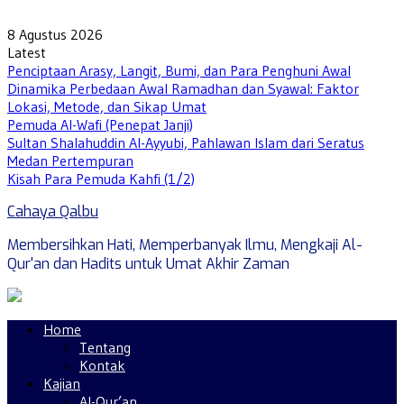
Skip
to
8 Agustus 2026
content
Latest
Penciptaan Arasy, Langit, Bumi, dan Para Penghuni Awal
Dinamika Perbedaan Awal Ramadhan dan Syawal: Faktor
Lokasi, Metode, dan Sikap Umat
Pemuda Al-Wafi (Penepat Janji)
Sultan Shalahuddin Al-Ayyubi, Pahlawan Islam dari Seratus
Medan Pertempuran
Kisah Para Pemuda Kahfi (1/2)
Cahaya Qalbu
Membersihkan Hati, Memperbanyak Ilmu, Mengkaji Al-
Qur'an dan Hadits untuk Umat Akhir Zaman
Home
Tentang
Kontak
Kajian
Al-Qur’an