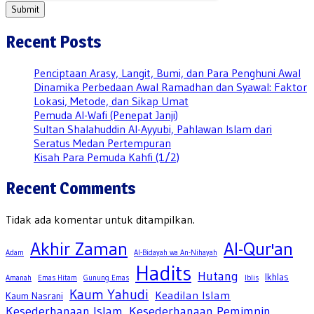
Submit
Recent Posts
Penciptaan Arasy, Langit, Bumi, dan Para Penghuni Awal
Dinamika Perbedaan Awal Ramadhan dan Syawal: Faktor
Lokasi, Metode, dan Sikap Umat
Pemuda Al-Wafi (Penepat Janji)
Sultan Shalahuddin Al-Ayyubi, Pahlawan Islam dari
Seratus Medan Pertempuran
Kisah Para Pemuda Kahfi (1/2)
Recent Comments
Tidak ada komentar untuk ditampilkan.
Akhir Zaman
Al-Qur'an
Adam
Al-Bidayah wa An-Nihayah
Hadits
Hutang
Ikhlas
Amanah
Emas Hitam
Gunung Emas
Iblis
Kaum Yahudi
Keadilan Islam
Kaum Nasrani
Kesederhanaan Islam
Kesederhanaan Pemimpin