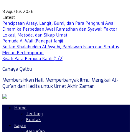
Skip
to
8 Agustus 2026
content
Latest
Penciptaan Arasy, Langit, Bumi, dan Para Penghuni Awal
Dinamika Perbedaan Awal Ramadhan dan Syawal: Faktor
Lokasi, Metode, dan Sikap Umat
Pemuda Al-Wafi (Penepat Janji)
Sultan Shalahuddin Al-Ayyubi, Pahlawan Islam dari Seratus
Medan Pertempuran
Kisah Para Pemuda Kahfi (1/2)
Cahaya Qalbu
Membersihkan Hati, Memperbanyak Ilmu, Mengkaji Al-
Qur'an dan Hadits untuk Umat Akhir Zaman
Home
Tentang
Kontak
Kajian
Al-Qur’an