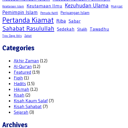
Kezuhudan Ulama
Keutamaan Ilmu
Kesetaraan Islam
Mukjizat
Pemimpin Islam
Perjuangan Islam
Pemuda Kahfi
Pertanda Kiamat
Riba
Sabar
Sahabat Rasulullah
Sedekah
Tawadhu
Shalih
Tipu Daya Iblis
Zakat
Categories
Akhir Zaman
(12)
Al-Qur'an
(12)
Featured
(19)
Fiqih
(1)
Hadits
(15)
Hikmah
(12)
Kisah
(2)
Kisah Kaum Salaf
(7)
Kisah Sahabat
(7)
Sejarah
(3)
Archives