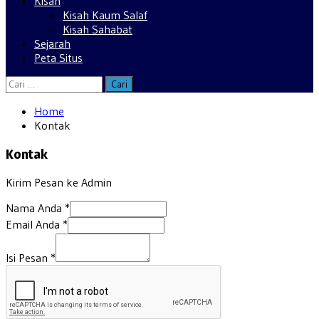
Kisah
Kisah Kaum Salaf
Kisah Sahabat
Sejarah
Peta Situs
Cari
untuk:
Home
Kontak
Kontak
Kirim Pesan ke Admin
Nama Anda
*
Email Anda
*
Isi Pesan
*