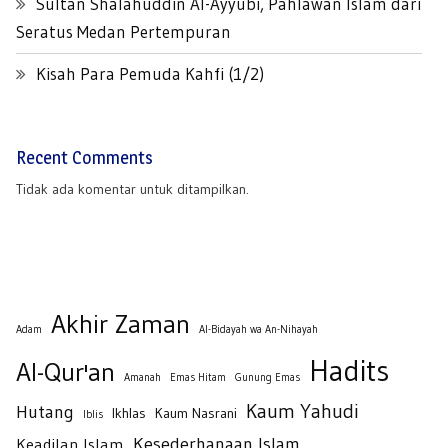
Sultan Shalahuddin Al-Ayyubi, Pahlawan Islam dari
Seratus Medan Pertempuran
Kisah Para Pemuda Kahfi (1/2)
Recent Comments
Tidak ada komentar untuk ditampilkan.
Akhir Zaman
Adam
Al-Bidayah wa An-Nihayah
Hadits
Al-Qur'an
Amanah
Emas Hitam
Gunung Emas
Kaum Yahudi
Hutang
Ikhlas
Kaum Nasrani
Iblis
Kesederhanaan Islam
Keadilan Islam