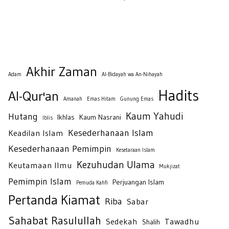
Akhir Zaman
Adam
Al-Bidayah wa An-Nihayah
Hadits
Al-Qur'an
Amanah
Emas Hitam
Gunung Emas
Kaum Yahudi
Hutang
Ikhlas
Kaum Nasrani
Iblis
Kesederhanaan Islam
Keadilan Islam
Kesederhanaan Pemimpin
Kesetaraan Islam
Kezuhudan Ulama
Keutamaan Ilmu
Mukjizat
Pemimpin Islam
Perjuangan Islam
Pemuda Kahfi
Pertanda Kiamat
Riba
Sabar
Sahabat Rasulullah
Sedekah
Tawadhu
Shalih