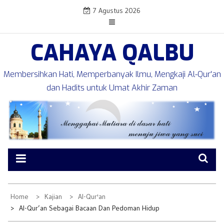
Skip
7 Agustus 2026
to
content
CAHAYA QALBU
Membersihkan Hati, Memperbanyak Ilmu, Mengkaji Al-Qur'an
dan Hadits untuk Umat Akhir Zaman
Home
Kajian
Al-Qur'an
Al-Qur’an Sebagai Bacaan Dan Pedoman Hidup