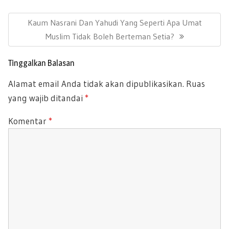
Navigasi
pos
Next
Kaum Nasrani Dan Yahudi Yang Seperti Apa Umat
Post:
Muslim Tidak Boleh Berteman Setia?
Tinggalkan Balasan
Alamat email Anda tidak akan dipublikasikan.
Ruas
yang wajib ditandai
*
Komentar
*