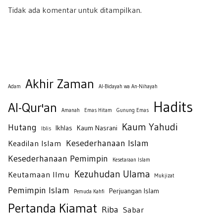
Tidak ada komentar untuk ditampilkan.
Akhir Zaman
Adam
Al-Bidayah wa An-Nihayah
Hadits
Al-Qur'an
Amanah
Emas Hitam
Gunung Emas
Kaum Yahudi
Hutang
Ikhlas
Kaum Nasrani
Iblis
Kesederhanaan Islam
Keadilan Islam
Kesederhanaan Pemimpin
Kesetaraan Islam
Kezuhudan Ulama
Keutamaan Ilmu
Mukjizat
Pemimpin Islam
Perjuangan Islam
Pemuda Kahfi
Pertanda Kiamat
Riba
Sabar