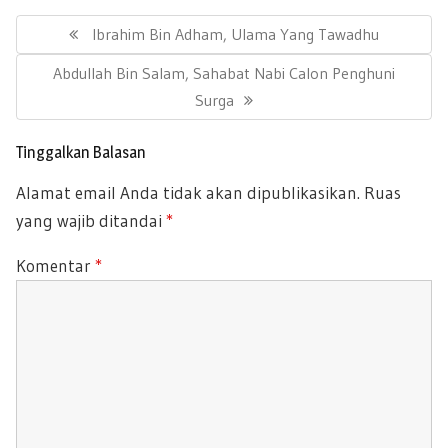
Navigasi
pos
Previous
Ibrahim Bin Adham, Ulama Yang Tawadhu
Post:
Next
Abdullah Bin Salam, Sahabat Nabi Calon Penghuni
Post:
Surga
Tinggalkan Balasan
Alamat email Anda tidak akan dipublikasikan.
Ruas
yang wajib ditandai
*
Komentar
*