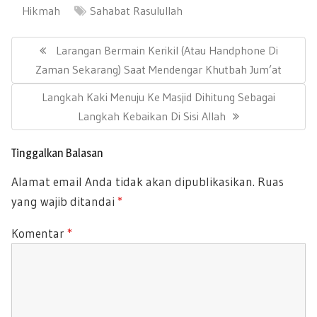
Hikmah
Sahabat Rasulullah
Navigasi
pos
Previous
Larangan Bermain Kerikil (atau Handphone Di
Post:
Zaman Sekarang) Saat Mendengar Khutbah Jum’at
Next
Langkah Kaki Menuju Ke Masjid Dihitung Sebagai
Post:
Langkah Kebaikan Di Sisi Allah
Tinggalkan Balasan
Alamat email Anda tidak akan dipublikasikan.
Ruas
yang wajib ditandai
*
Komentar
*