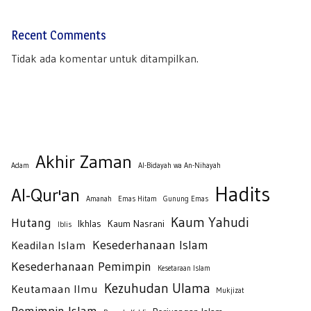
Recent Comments
Tidak ada komentar untuk ditampilkan.
Akhir Zaman
Adam
Al-Bidayah wa An-Nihayah
Hadits
Al-Qur'an
Amanah
Emas Hitam
Gunung Emas
Kaum Yahudi
Hutang
Ikhlas
Kaum Nasrani
Iblis
Kesederhanaan Islam
Keadilan Islam
Kesederhanaan Pemimpin
Kesetaraan Islam
Kezuhudan Ulama
Keutamaan Ilmu
Mukjizat
Pemimpin Islam