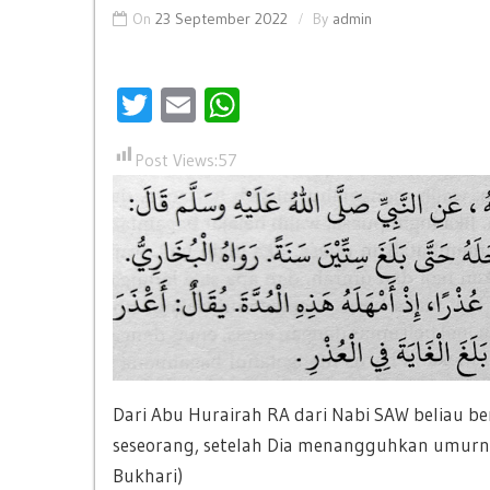
On
23 September 2022
By
admin
Twitter
Email
WhatsApp
Post Views:
57
Dari Abu Hurairah RA dari Nabi SAW beliau ber
seseorang, setelah Dia menangguhkan umurny
Bukhari)