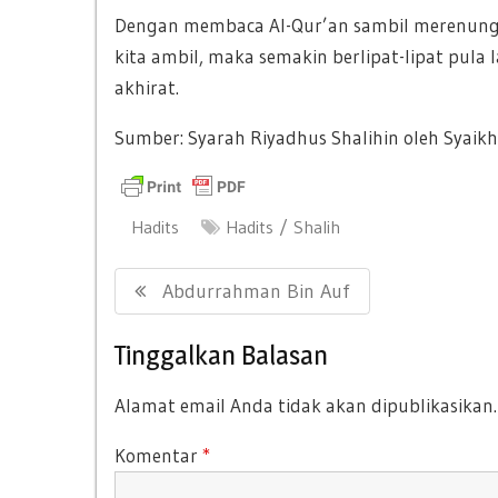
Dengan membaca Al-Qur’an sambil merenung
kita ambil, maka semakin berlipat-lipat pula 
akhirat.
Sumber: Syarah Riyadhus Shalihin oleh Syai
Hadits
Hadits
Shalih
Navigasi
Previous
Abdurrahman Bin Auf
pos
Post:
Tinggalkan Balasan
Alamat email Anda tidak akan dipublikasikan.
Komentar
*