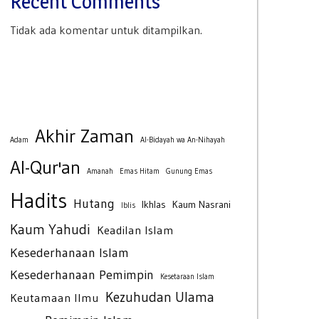
Recent Comments
Tidak ada komentar untuk ditampilkan.
Akhir Zaman
Adam
Al-Bidayah wa An-Nihayah
Al-Qur'an
Amanah
Emas Hitam
Gunung Emas
Hadits
Hutang
Ikhlas
Kaum Nasrani
Iblis
Kaum Yahudi
Keadilan Islam
Kesederhanaan Islam
Kesederhanaan Pemimpin
Kesetaraan Islam
Kezuhudan Ulama
Keutamaan Ilmu