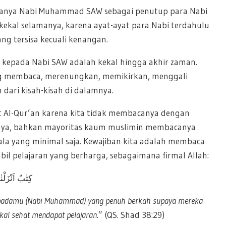
danya Nabi Muhammad SAW sebagai penutup para Nabi
kekal selamanya, karena ayat-ayat para Nabi terdahulu
ng tersisa kecuali kenangan.
 kepada Nabi SAW adalah kekal hingga akhir zaman.
ang membaca, merenungkan, memikirkan, menggali
dari kisah-kisah di dalamnya.
t Al-Qur’an karena kita tidak membacanya dengan
nya, bahkan mayoritas kaum muslimin membacanya
a yang minimal saja. Kewajiban kita adalah membaca
 pelajaran yang berharga, sebagaimana firmal Allah:
كِتٰبٌ اَنْزَلْنٰه
 kepadamu (Nabi Muhammad) yang penuh berkah supaya mereka
kal sehat mendapat pelajaran.
” (QS. Shad 38:29)