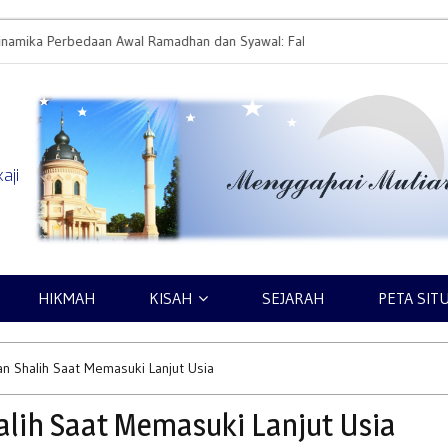
ika Perbedaan Awal Ramadhan dan Syawal: Faktor
Pemuda Al-Wafi (Pen
i, Metode, dan Sikap Umat
aji
HIKMAH
KISAH
SEJARAH
PETA SIT
 Shalih Saat Memasuki Lanjut Usia
ih Saat Memasuki Lanjut Usia