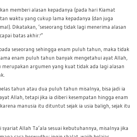
akan memberi alasan kepadanya (pada hari Kiamat
atan waktu yang cukup lama kepadanya (dan juga
l). Dikatakan, ‘seseorang tidak lagi menerima alasan
apai batas akhir.'”
epada seseorang sehingga enam puluh tahun, maka tidak
elama enam puluh tahun banyak mengetahui ayat Allah,
ntu merupakan argumen yang kuat tidak ada lagi alasan
k.
las tahun atau dua puluh tahun misalnya, bisa jadi ia
yat Allah, tetapi jika ia diberi kesempatan hingga enam
rena manusia itu dituntut sejak ia usia baligh, sejak itu
syariat Allah Ta’ala sesuai kebutuhannya, misalnya jika
mana cara berwudhu; ingin shalat, wajib belajar