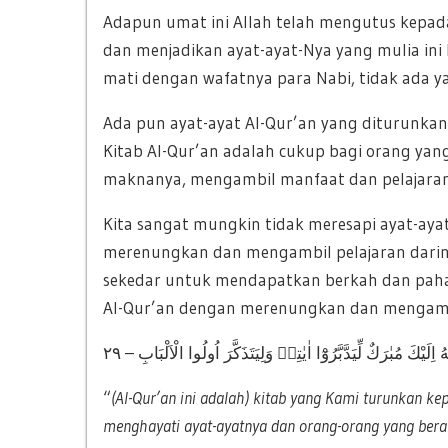
Adapun umat ini Allah telah mengutus kepa
dan menjadikan ayat-ayat-Nya yang mulia ini 
mati dengan wafatnya para Nabi, tidak ada ya
Ada pun ayat-ayat Al-Qur’an yang diturunkan
Kitab Al-Qur’an adalah cukup bagi orang y
maknanya, mengambil manfaat dan pelajaran 
Kita sangat mungkin tidak meresapi ayat-aya
merenungkan dan mengambil pelajaran dari
sekedar untuk mendapatkan berkah dan pahal
Al-Qur’an dengan merenungkan dan mengambil
ُ اِلَيْكَ مُبٰرَكٌ لِّيَدَّبَّرُوْٓا اٰيٰتِهٖ وَلِيَتَذَكَّرَ اُولُوا الْاَلْبَابِ – ٢٩
“
(Al-Qur’an ini adalah) kitab yang Kami turunkan
menghayati ayat-ayatnya dan orang-orang yang bera