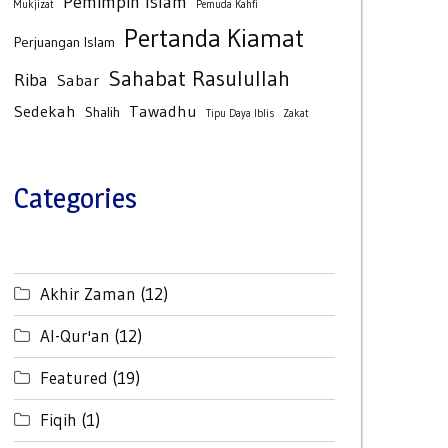
Pemimpin Islam
Mukjizat
Pemuda Kahfi
Pertanda Kiamat
Perjuangan Islam
Sahabat Rasulullah
Riba
Sabar
Sedekah
Tawadhu
Shalih
Tipu Daya Iblis
Zakat
Categories
Akhir Zaman
(12)
Al-Qur'an
(12)
Featured
(19)
Fiqih
(1)