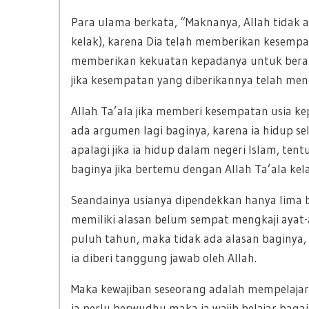
Para ulama berkata, “Maknanya, Allah tidak 
kelak), karena Dia telah memberikan kesemp
memberikan kekuatan kepadanya untuk berama
jika kesempatan yang diberikannya telah menc
Allah Ta’ala jika memberi kesempatan usia k
ada argumen lagi baginya, karena ia hidup s
apalagi jika ia hidup dalam negeri Islam, te
baginya jika bertemu dengan Allah Ta’ala kela
Seandainya usianya dipendekkan hanya lima be
memiliki alasan belum sempat mengkaji ayat-a
puluh tahun, maka tidak ada alasan baginya, ka
ia diberi tanggung jawab oleh Allah.
Maka kewajiban seseorang adalah mempelajari 
ia perlu berwudhu maka ia wajib belajar bagai