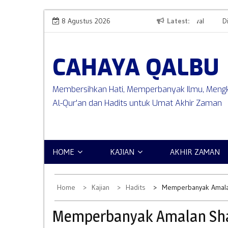
Skip
Penciptaan Arasy, Langit, Bumi, dan Para Penghuni Awal
8 Agustus 2026
Latest
Dinam
to
Lokas
content
CAHAYA QALBU
Membersihkan Hati, Memperbanyak Ilmu, Mengk
Al-Qur'an dan Hadits untuk Umat Akhir Zaman
HOME
KAJIAN
AKHIR ZAMAN
Home
Kajian
Hadits
Memperbanyak Amalan
Memperbanyak Amalan Shal